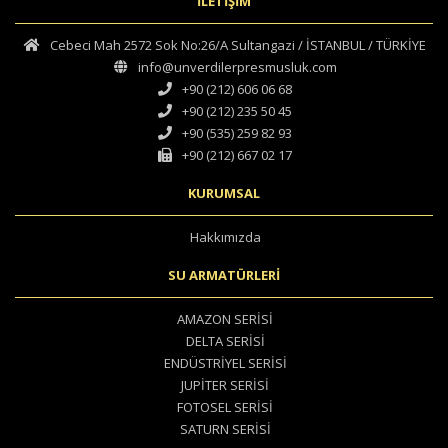
İLETİŞİM
Cebeci Mah 2572 Sok No:26/A Sultangazi / İSTANBUL / TÜRKİYE
info@unverdilerpresmusluk.com
+90 (212) 606 06 68
+90 (212) 235 50 45
+90 (535) 259 82 93
+90 (212) 667 02 17
KURUMSAL
Hakkımızda
SU ARMATÜRLERİ
AMAZON SERİSİ
DELTA SERİSİ
ENDÜSTRİYEL SERİSİ
JUPİTER SERİSİ
FOTOSEL SERİSİ
SATURN SERİSİ