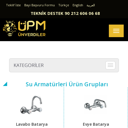
Teklif İste
Bayi Başvuru Formu
Türkçe
English
العربية
TEKNİK DESTEK 90 212 606 06 68
Toggl
naviga
Su Armatürleri Ürün Grupları
Lavabo Batarya
Evye Batarya