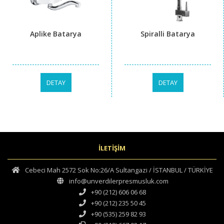
Aplike Batarya
Spiralli Batarya
DETAY
DETAY
İLETİŞİM
Cebeci Mah 2572 Sok No:26/A Sultangazi / İSTANBUL / TÜRKİYE
info@unverdilerpresmusluk.com
+90 (212) 606 06 68
+90 (212) 235 50 45
+90 (535) 259 82 93