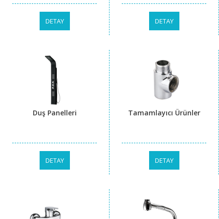
DETAY
DETAY
Duş Panelleri
Tamamlayıcı Ürünler
DETAY
DETAY