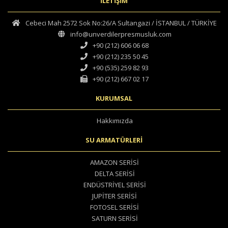
İLETİŞİM
Cebeci Mah 2572 Sok No:26/A Sultangazi / İSTANBUL / TÜRKİYE
info@unverdilerpresmusluk.com
+90 (212) 606 06 68
+90 (212) 235 50 45
+90 (535) 259 82 93
+90 (212) 667 02 17
KURUMSAL
Hakkımızda
SU ARMATÜRLERİ
AMAZON SERİSİ
DELTA SERİSİ
ENDÜSTRİYEL SERİSİ
JUPİTER SERİSİ
FOTOSEL SERİSİ
SATURN SERİSİ