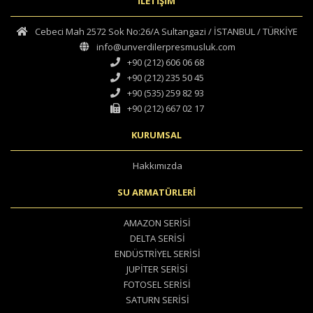
İLETİŞİM
Cebeci Mah 2572 Sok No:26/A Sultangazi / İSTANBUL / TÜRKİYE
info@unverdilerpresmusluk.com
+90 (212) 606 06 68
+90 (212) 235 50 45
+90 (535) 259 82 93
+90 (212) 667 02 17
KURUMSAL
Hakkımızda
SU ARMATÜRLERİ
AMAZON SERİSİ
DELTA SERİSİ
ENDÜSTRİYEL SERİSİ
JUPİTER SERİSİ
FOTOSEL SERİSİ
SATURN SERİSİ