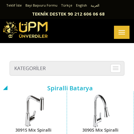
Teklif İste
Bayi Başvuru Formu
Türkçe
English
العربية
TEKNİK DESTEK 90 212 606 06 68
Toggl
naviga
Spiralli Batarya
3091S Mix Spiralli
3090S Mix Spiralli