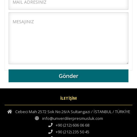
Gönder
İLETİŞİM
Cebeci Mah 2572 Sok No:26/A Sultangazi / İSTANBUL / TÜRKİYE
info@unverdilerpresmusluk.com
+90 (212) 606 06 68
+90 (212) 235 50 45